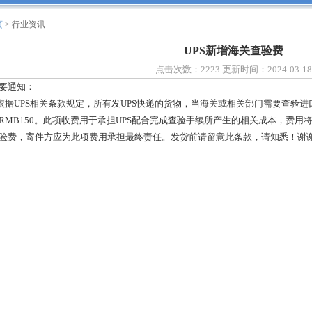
页
> 行业资讯
UPS新增海关查验费
点击次数：2223 更新时间：2024-03-18
要通知：
据UPS相关条款规定，所有发UPS快递的货物，当海关或相关部门需要查验
RMB150。此项收费用于承担UPS配合完成查验手续所产生的相关成本，费用
验费，寄件方应为此项费用承担最终责任。发货前请留意此条款，请知悉！谢