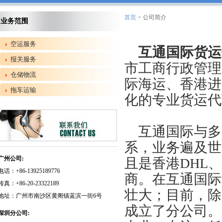
首页
> 公司简介
业务范围
空运服务
互通国际货运
报关服务
市工商行政管理
仓储物流
际海运、香港进
拖车运输
化的专业货运代
互通国际与多
系，业务遍及世
广州公司:
且是香港DHL、
电话：+86-13925189776
商。在互通国际
传真：+86-20-23322189
壮大；目前，除
地址：广州市南沙区黄阁镇蓝滨一街6号
成立了分公司。
深圳分公司: