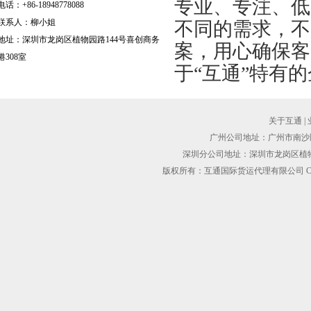
专业、专注、低
电话：+86-18948778088
联系人：柳小姐
不同的需求，不
地址：深圳市龙岗区植物园路144号喜创商务
案，用心确保客
港308室
于“互通”特有
关于互通
|
广州公司地址：广州市南沙区黄阁
深圳分公司地址：深圳市龙岗区植物园路1
版权所有：互通国际货运代理有限公司 Copyright@2