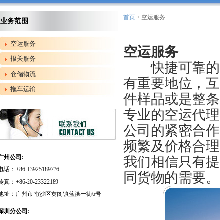
首页
> 空运服务
业务范围
空运服务
空运服务
报关服务
快捷可靠的空
仓储物流
有重要地位，互
拖车运输
件样品或是整条
专业的空运代理
公司的紧密合作
频繁及价格合理
广州公司:
我们相信只有提
电话：+86-13925189776
同货物的需要。
传真：+86-20-23322189
地址：广州市南沙区黄阁镇蓝滨一街6号
深圳分公司: